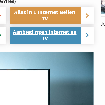
nties)
Alles in 1 Internet Bellen
TV
J
Aanbiedingen Internet en
TV