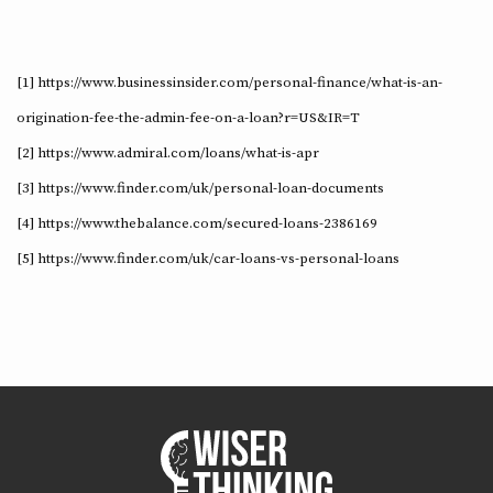
[1] https://www.businessinsider.com/personal-finance/what-is-an-
origination-fee-the-admin-fee-on-a-loan?r=US&IR=T
[2] https://www.admiral.com/loans/what-is-apr
[3] https://www.finder.com/uk/personal-loan-documents
[4] https://www.thebalance.com/secured-loans-2386169
[5] https://www.finder.com/uk/car-loans-vs-personal-loans