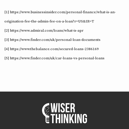
[1] https://www.businessinsider.com/personal-finance/what-is-an-
origination-fee-the-admin-fee-on-a-loan?r=US&IR=T
[2] https://www.admiral.com/loans/what-is-apr
[3] https://www.finder.com/uk/personal-loan-documents
[4] https://www.thebalance.com/secured-loans-2386169
[5] https://www.finder.com/uk/car-loans-vs-personal-loans