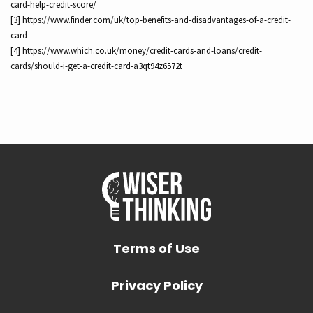
card-help-credit-score/
[3] https://www.finder.com/uk/top-benefits-and-disadvantages-of-a-credit-
card
[4] https://www.which.co.uk/money/credit-cards-and-loans/credit-
cards/should-i-get-a-credit-card-a3qt94z6572t
Terms of Use
Privacy Policy