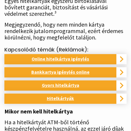
Egyes hitelkártyák egyszerű birtoklásával
bővített garanciát, biztosítást és vásárlási
védelmet szerezhet.³
Megjegyzendő, hogy nem minden kártya
rendelkezik jutalomprogrammal, ezért érdemes
körülnézni, hogy megfelelőt találjon.
Kapcsolódó témák (Reklámok):
Online hitelkártya igénylés
Bankkartya igénylés online
Gyors hitelkártya
Hitelkártyák
Mikor nem kell hitelkártya
Ha a hitelkártyát ATM-ből történő
készpénzfelvételre használná, az ezzel járó díjak