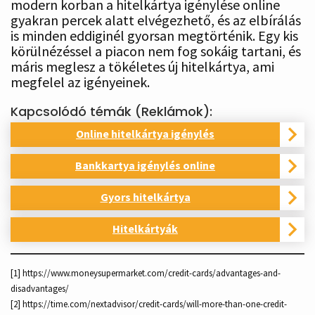
modern korban a hitelkártya igénylése online
gyakran percek alatt elvégezhető, és az elbírálás
is minden eddiginél gyorsan megtörténik. Egy kis
körülnézéssel a piacon nem fog sokáig tartani, és
máris meglesz a tökéletes új hitelkártya, ami
megfelel az igényeinek.
Kapcsolódó témák (Reklámok):
Online hitelkártya igénylés
Bankkartya igénylés online
Gyors hitelkártya
Hitelkártyák
[1] https://www.moneysupermarket.com/credit-cards/advantages-and-
disadvantages/
[2] https://time.com/nextadvisor/credit-cards/will-more-than-one-credit-