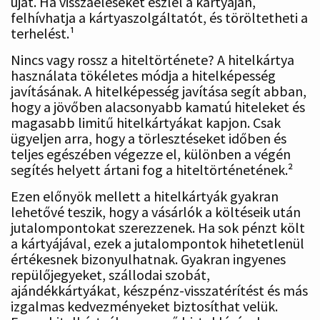
újat. Ha visszaéléseket észlel a kártyáján,
felhívhatja a kártyaszolgáltatót, és töröltetheti a
terhelést.¹
Nincs vagy rossz a hiteltörténete? A hitelkártya
használata tökéletes módja a hitelképesség
javításának. A hitelképesség javítása segít abban,
hogy a jövőben alacsonyabb kamatú hiteleket és
magasabb limitű hitelkártyákat kapjon. Csak
ügyeljen arra, hogy a törlesztéseket időben és
teljes egészében végezze el, különben a végén
segítés helyett ártani fog a hiteltörténetének.²
Ezen előnyök mellett a hitelkártyák gyakran
lehetővé teszik, hogy a vásárlók a költéseik után
jutalompontokat szerezzenek. Ha sok pénzt költ
a kártyájával, ezek a jutalompontok hihetetlenül
értékesnek bizonyulhatnak. Gyakran ingyenes
repülőjegyeket, szállodai szobát,
ajándékkártyákat, készpénz-visszatérítést és más
izgalmas kedvezményeket biztosíthat velük.