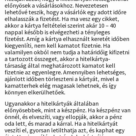
előnyösek a vásárlásokhoz. Nevezetesen
lehetővé teszik, hogy a vásárlók egy adott időre
elhalasszák a fizetést. Ha ma vesz egy cikket,
akkor a kártya feltételei szerint akár 10 – 40
nappal később is elvégezheti a tényleges
fizetést. Amíg a kártya elhasznált keretét időben
kiegyenlíti, nem kell kamatot fizetnie. Ha
valamilyen okból nem tudja a határidőig kifizetni
a tartozott összeget, akkor a hitelkártya-
társaság által meghatározott kamatot kell
fizetnie az egyenlegre. Amennyiben lehetséges,
ajánlott időben törleszteni a kártyát, mivel a
kamatterhek elég magasak lehetnek, és így
könnyen elkerülhetőek.
Ugyanakkor a hitelkártyák általában
előnyösebbek, mint a készpénz. Ha készpénz van
önnél, és elveszíti, vagy ellopják, akkor a pénz
oda lett, és marad a kárral. Ha a hitelkártyát
veszíti el, gyorsan letilthatja azt, és kaphat egy