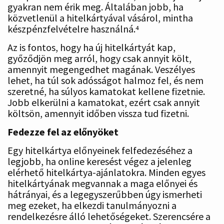
gyakran nem érik meg. Általában jobb, ha
közvetlenül a hitelkártyával vásárol, mintha
készpénzfelvételre használná.⁴
Az is fontos, hogy ha új hitelkártyát kap,
győződjön meg arról, hogy csak annyit költ,
amennyit megengedhet magának. Veszélyes
lehet, ha túl sok adósságot halmoz fel, és nem
szeretné, ha súlyos kamatokat kellene fizetnie.
Jobb elkerülni a kamatokat, ezért csak annyit
költsön, amennyit időben vissza tud fizetni.
Fedezze fel az előnyöket
Egy hitelkártya előnyeinek felfedezéséhez a
legjobb, ha online keresést végez a jelenleg
elérhető hitelkártya-ajánlatokra. Minden egyes
hitelkártyának megvannak a maga előnyei és
hátrányai, és a legegyszerűbben úgy ismerheti
meg ezeket, ha elkezdi tanulmányozni a
rendelkezésre álló lehetőségeket. Szerencsére a