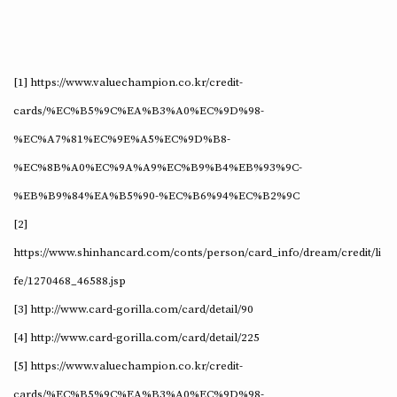
[1] https://www.valuechampion.co.kr/credit-
cards/%EC%B5%9C%EA%B3%A0%EC%9D%98-
%EC%A7%81%EC%9E%A5%EC%9D%B8-
%EC%8B%A0%EC%9A%A9%EC%B9%B4%EB%93%9C-
%EB%B9%84%EA%B5%90-%EC%B6%94%EC%B2%9C
[2]
https://www.shinhancard.com/conts/person/card_info/dream/credit/li
fe/1270468_46588.jsp
[3] http://www.card-gorilla.com/card/detail/90
[4] http://www.card-gorilla.com/card/detail/225
[5] https://www.valuechampion.co.kr/credit-
cards/%EC%B5%9C%EA%B3%A0%EC%9D%98-