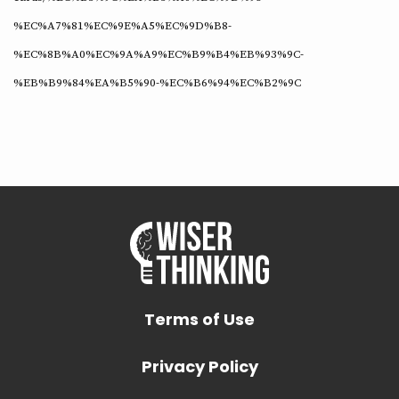
%EC%A7%81%EC%9E%A5%EC%9D%B8-
%EC%8B%A0%EC%9A%A9%EC%B9%B4%EB%93%9C-
%EB%B9%84%EA%B5%90-%EC%B6%94%EC%B2%9C
Terms of Use
Privacy Policy